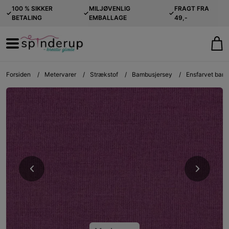
100 % SIKKER
MILJØVENLIG
FRAGT FRA
✓
✓
✓
BETALING
EMBALLAGE
49,-
Forsiden
/
Metervarer
/
Strækstof
/
Bambusjersey
/
Ensfarvet bamb