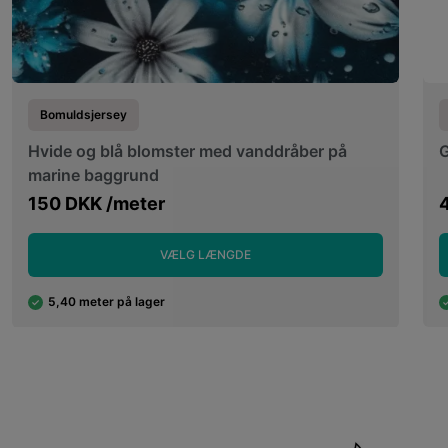
Bomuldsjersey
Hvide og blå blomster med vanddråber på
G
marine baggrund
150 DKK /meter
VÆLG LÆNGDE
5,40 meter på lager